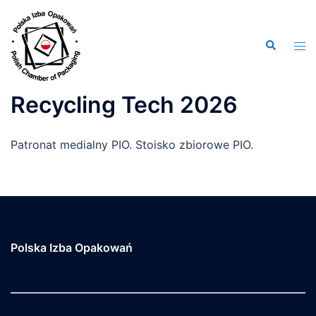
Przejdź
do
Wyszukiwa
treści
Men
prze
Recycling Tech 2026
Patronat medialny PIO. Stoisko zbiorowe PIO.
Polska Izba Opakowań