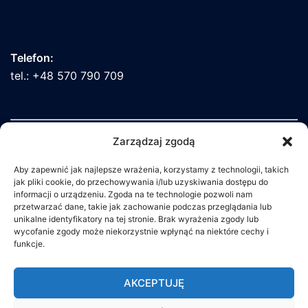
Telefon:
tel.: +48 570 790 709
Zarządzaj zgodą
Aby zapewnić jak najlepsze wrażenia, korzystamy z technologii, takich
jak pliki cookie, do przechowywania i/lub uzyskiwania dostępu do
informacji o urządzeniu. Zgoda na te technologie pozwoli nam
Poczta elektroniczna:
przetwarzać dane, takie jak zachowanie podczas przeglądania lub
unikalne identyfikatory na tej stronie. Brak wyrażenia zgody lub
info@pio.org.pl
wycofanie zgody może niekorzystnie wpłynąć na niektóre cechy i
funkcje.
AKCEPTUJĘ