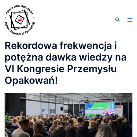
Przejdź
do
Wyszukiwa
treści
Men
prze
Rekordowa frekwencja i
potężna dawka wiedzy na
VI Kongresie Przemysłu
Opakowań!